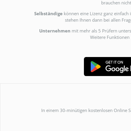
brauchen nicht
Selbständige
können eine Lizenz ganz einfach
stehen Ihnen dann bei allen Fra
Unternehmen
mit mehr als 5 Prüfern unter
Weitere Funktionen 
In einem 30-minütigen kostenlosen Online S