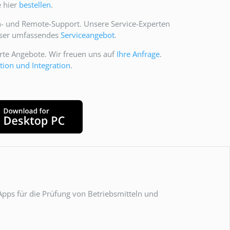
e hier
bestellen
.
- und Remote-Support. Unsere Service-Experten
unser umfassendes
Serviceangebot
.
rte Angebote. Wir freuen uns auf
Ihre Anfrage
.
tion und Integration
.
Apps für die Prüfung von Betriebsmitteln und