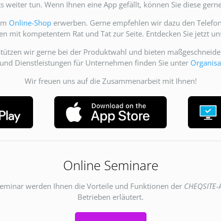
s weiter tun. Wenn Ihnen eine App gefällt, können Sie diese gern
 im
Online-Shop
erwerben. Gerne empfehlen wir dazu den Telefon
gen mit kompetentem Rat und Tat zur Seite. Entdecken Sie jetzt 
stützen wir gerne bei der Produktwahl und bieten maßgeschneide
und Dienstleistungen für Unternehmen finden Sie unter
Organisa
Wir freuen uns auf die Zusammenarbeit mit Ihnen!
Online Seminare
eminar werden Ihnen die Vorteile und Funktionen der
CHEQSITE
-
Betrieben erläutert.