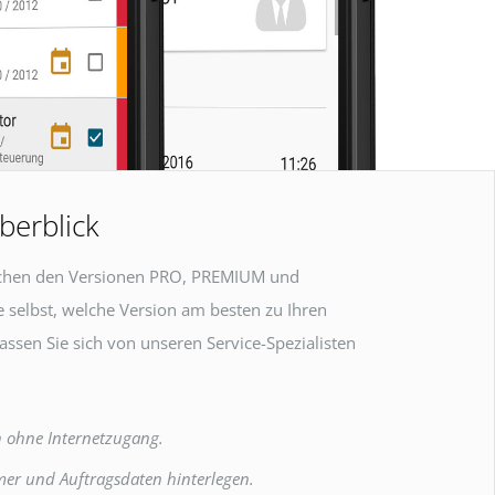
berblick
schen den Versionen PRO, PREMIUM und
 selbst, welche Version am besten zu Ihren
assen Sie sich von unseren Service-Spezialisten
h ohne Internetzugang.
er und Auftragsdaten hinterlegen.