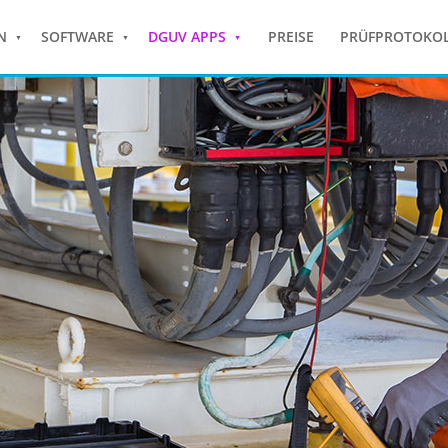
N
SOFTWARE
DGUV APPS
PREISE
PRÜFPROTOKO