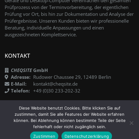
Geräte und Desktop-Computer vereinfachen den gesamten
Prüfprozess von der Terminvorbereitung, der eigentlichen
Prüfung vor Ort, bis hin zur Dokumentation und Analyse der
Prüfergebnisse. Unseren Kunden bieten wir professionelle
Beratung, individuelle Anpassungen und einen
ausgezeichneten Komplettservice.
KONTAKT
CHEQSITE
GmbH
Adresse:
Rudower Chaussee 29, 12489 Berlin
E-Mail:
kontakt@cheqsite.de
Telefon:
+49 (0)30 233-202-32
Diese Website benutzt Cookies. Bitte klicken Sie auf
zustimmen, damit Sie alle Features der Website erfahren
können. Bei Ablehnung können bestimmte Teile der Seite
fehlerhaft oder nicht zugänglich sein.
EN
©2021
CHEQSITE
Impressum
Datenschutz
Zustimmen
Datenschutzerklärung