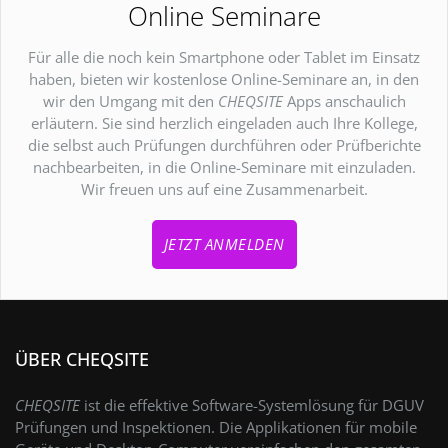
Online Seminare
Für alle die noch kein Smartphone oder Tablet im Einsatz
haben, bieten wir kostenlose Online-Seminare an, in den
wir den Umgang mit den
CHEQSITE
Apps anschaulich
erläutern. Sie sind herzlich eingeladen auch Ihre Kollege,
die selbst auch Prüfungen durchführen oder Prüfberichte
nachbearbeiten, in die Online-Seminare mit einzuladen.
Wir freuen uns auf eine Zusammenarbeit.
JETZT ANMELDEN
ÜBER CHEQSITE
CHEQSITE
ist die effektive Software-Systemlösung für DGUV
Prüfungen und Inspektionen. Die Applikationen für mobile